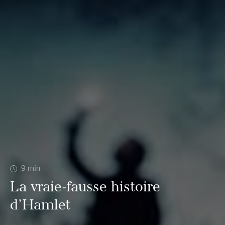
9
min
La vraie-fausse histoire
d’Hamlet