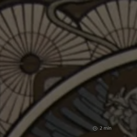
2
min