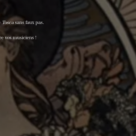
e
Tosca
sans faux pas.
re vos musiciens !